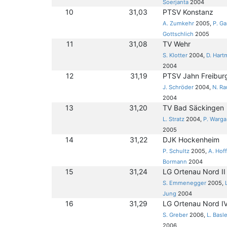
Soerjanta
2004
10
31,03
PTSV Konstanz
A. Zumkehr
2005,
P. G
Gottschlich
2005
11
31,08
TV Wehr
S. Klotter
2004,
D. Har
2004
12
31,19
PTSV Jahn Freibur
J. Schröder
2004,
N. R
2004
13
31,20
TV Bad Säckingen
L. Stratz
2004,
P. Warga
2005
14
31,22
DJK Hockenheim
P. Schultz
2005,
A. Hof
Bormann
2004
15
31,24
LG Ortenau Nord II
S. Emmenegger
2005,
Jung
2004
16
31,29
LG Ortenau Nord I
S. Greber
2006,
L. Basl
2006