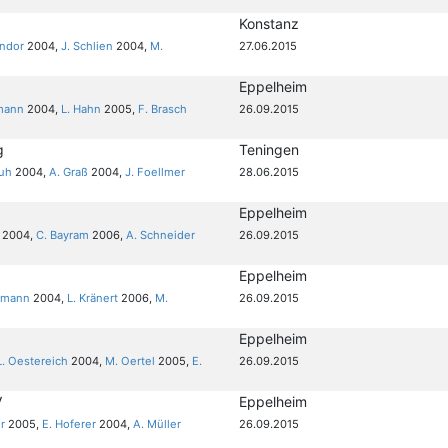
Konstanz
andor
2004,
J. Schlien
2004,
M.
27.06.2015
Eppelheim
tmann
2004,
L. Hahn
2005,
F. Brasch
26.09.2015
g
Teningen
auh
2004,
A. Graß
2004,
J. Foellmer
28.06.2015
Eppelheim
2004,
C. Bayram
2006,
A. Schneider
26.09.2015
Eppelheim
fmann
2004,
L. Kränert
2006,
M.
26.09.2015
Eppelheim
L. Oestereich
2004,
M. Oertel
2005,
E.
26.09.2015
V
Eppelheim
er
2005,
E. Hoferer
2004,
A. Müller
26.09.2015