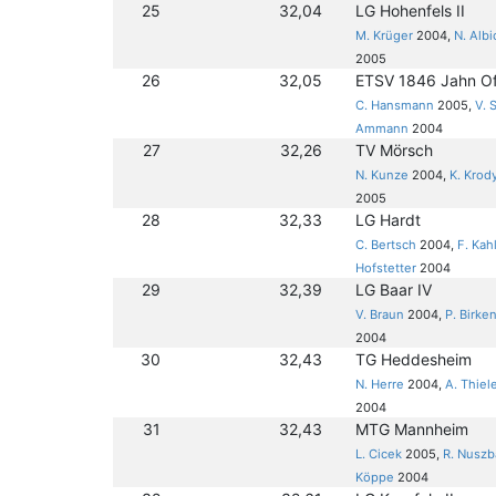
25
32,04
LG Hohenfels II
M. Krüger
2004,
N. Albi
2005
26
32,05
ETSV 1846 Jahn O
C. Hansmann
2005,
V. 
Ammann
2004
27
32,26
TV Mörsch
N. Kunze
2004,
K. Krod
2005
28
32,33
LG Hardt
C. Bertsch
2004,
F. Kah
Hofstetter
2004
29
32,39
LG Baar IV
V. Braun
2004,
P. Birke
2004
30
32,43
TG Heddesheim
N. Herre
2004,
A. Thiel
2004
31
32,43
MTG Mannheim
L. Cicek
2005,
R. Nusz
Köppe
2004