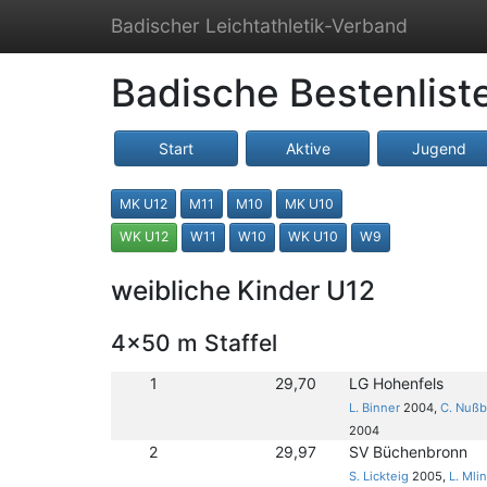
Badischer Leichtathletik-Verband
Badische Bestenlist
Start
Aktive
Jugend
MK U12
M11
M10
MK U10
WK U12
W11
W10
WK U10
W9
weibliche Kinder U12
4x50 m Staffel
1
29,70
LG Hohenfels
L. Binner
2004,
C. Nuß
2004
2
29,97
SV Büchenbronn
S. Lickteig
2005,
L. Mli