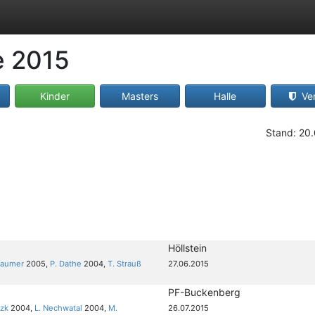
e 2015
Kinder
Masters
Halle
Ver
Stand: 20
Höllstein
baumer
2005,
P. Dathe
2004,
T. Strauß
27.06.2015
PF-Buckenberg
nzk
2004,
L. Nechwatal
2004,
M.
26.07.2015