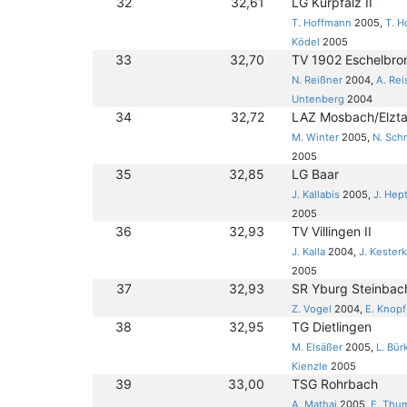
32
32,61
LG Kurpfalz II
T. Hoffmann
2005,
T. 
Ködel
2005
33
32,70
TV 1902 Eschelbro
N. Reißner
2004,
A. Rei
Untenberg
2004
34
32,72
LAZ Mosbach/Elzta
M. Winter
2005,
N. Sch
2005
35
32,85
LG Baar
J. Kallabis
2005,
J. Hep
2005
36
32,93
TV Villingen II
J. Kalla
2004,
J. Kester
2005
37
32,93
SR Yburg Steinbach
Z. Vogel
2004,
E. Knopf
38
32,95
TG Dietlingen
M. Elsäßer
2005,
L. Bür
Kienzle
2005
39
33,00
TSG Rohrbach
A. Mathai
2005,
F. Thum