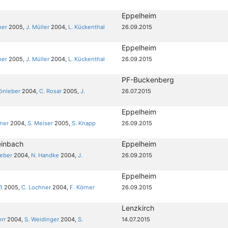
Eppelheim
mer
2005,
J. Müller
2004,
L. Kückenthal
26.09.2015
Eppelheim
mer
2005,
J. Müller
2004,
L. Kückenthal
26.09.2015
PF-Buckenberg
hönleber
2004,
C. Rosar
2005,
J.
26.07.2015
Eppelheim
tner
2004,
S. Meiser
2005,
S. Knapp
26.09.2015
einbach
Eppelheim
Weber
2004,
N. Handke
2004,
J.
26.09.2015
I
Eppelheim
ß
2005,
C. Lochner
2004,
F. Körner
26.09.2015
Lenzkirch
err
2004,
S. Weidinger
2004,
S.
14.07.2015