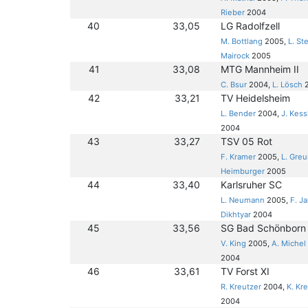
Rieber
2004
40
33,05
LG Radolfzell
M. Bottlang
2005,
L. St
Mairock
2005
41
33,08
MTG Mannheim II
C. Bsur
2004,
L. Lösch
2
42
33,21
TV Heidelsheim
L. Bender
2004,
J. Kess
2004
43
33,27
TSV 05 Rot
F. Kramer
2005,
L. Greu
Heimburger
2005
44
33,40
Karlsruher SC
L. Neumann
2005,
F. J
Dikhtyar
2004
45
33,56
SG Bad Schönborn
V. King
2005,
A. Michel
2004
46
33,61
TV Forst XI
R. Kreutzer
2004,
K. Kr
2004