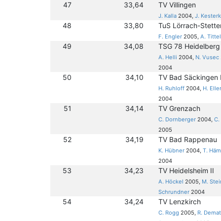
47
33,64
TV Villingen
J. Kalla
2004,
J. Kester
48
33,80
TuS Lörrach-Stetten
F. Engler
2005,
A. Titte
49
34,08
TSG 78 Heidelberg
A. Helli
2004,
N. Vusec
2004
50
34,10
TV Bad Säckingen I
H. Ruhloff
2004,
H. Elle
2004
51
34,14
TV Grenzach
C. Dornberger
2004,
C.
2005
52
34,19
TV Bad Rappenau
K. Hübner
2004,
T. Hä
2004
53
34,23
TV Heidelsheim II
A. Höckel
2005,
M. Stei
Schrundner
2004
54
34,24
TV Lenzkirch
C. Rogg
2005,
R. Demat