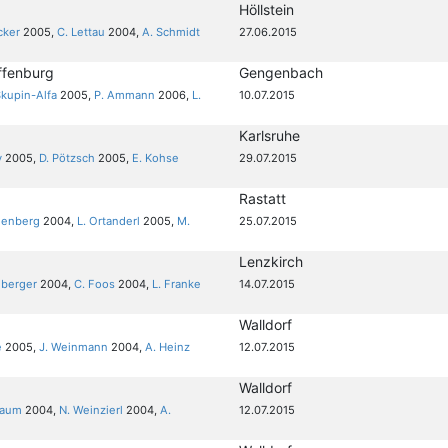
Höllstein
cker
2005,
C. Lettau
2004,
A. Schmidt
27.06.2015
ffenburg
Gengenbach
Skupin-Alfa
2005,
P. Ammann
2006,
L.
10.07.2015
Karlsruhe
y
2005,
D. Pötzsch
2005,
E. Kohse
29.07.2015
Rastatt
lenberg
2004,
L. Ortanderl
2005,
M.
25.07.2015
Lenzkirch
nberger
2004,
C. Foos
2004,
L. Franke
14.07.2015
Walldorf
e
2005,
J. Weinmann
2004,
A. Heinz
12.07.2015
Walldorf
baum
2004,
N. Weinzierl
2004,
A.
12.07.2015