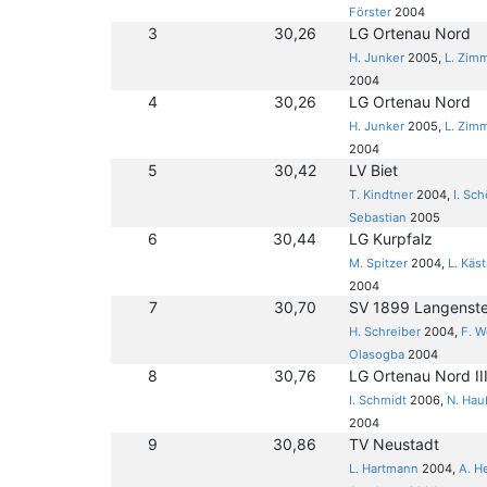
Förster
2004
3
30,26
LG Ortenau Nord
H. Junker
2005,
L. Zim
2004
4
30,26
LG Ortenau Nord
H. Junker
2005,
L. Zim
2004
5
30,42
LV Biet
T. Kindtner
2004,
I. Sc
Sebastian
2005
6
30,44
LG Kurpfalz
M. Spitzer
2004,
L. Käs
2004
7
30,70
SV 1899 Langenst
H. Schreiber
2004,
F. 
Olasogba
2004
8
30,76
LG Ortenau Nord II
I. Schmidt
2006,
N. Hau
2004
9
30,86
TV Neustadt
L. Hartmann
2004,
A. H