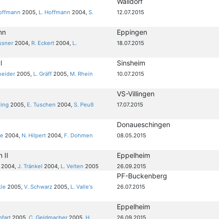
Walldorf
Hoffmann
2005,
L. Hoffmann
2004,
S.
12.07.2015
nn
Eppingen
ssner
2004,
R. Eckert
2004,
L.
18.07.2015
l
Sinsheim
neider
2005,
L. Gräff
2005,
M. Rhein
10.07.2015
VS-Villingen
ting
2005,
E. Tuschen
2004,
S. Peuß
17.07.2015
Donaueschingen
ke
2004,
N. Hilpert
2004,
F. Dohmen
08.05.2015
 II
Eppelheim
2004,
J. Tränkel
2004,
L. Velten
2005
26.09.2015
PF-Buckenberg
kle
2005,
V. Schwarz
2005,
L. Valle's
26.07.2015
Eppelheim
fart
2005,
C. Geldmacher
2005,
H.
26.09.2015