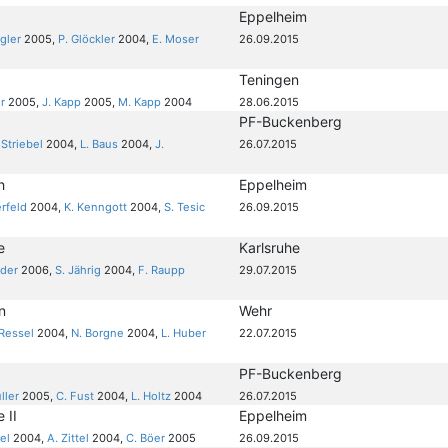
Eppelheim
ngler
2005,
P. Glöckler
2004,
E. Moser
26.09.2015
Teningen
r
2005,
J. Kapp
2005,
M. Kapp
2004
28.06.2015
PF-Buckenberg
 Striebel
2004,
L. Baus
2004,
J.
26.07.2015
h
Eppelheim
erfeld
2004,
K. Kenngott
2004,
S. Tesic
26.09.2015
e
Karlsruhe
öder
2006,
S. Jährig
2004,
F. Raupp
29.07.2015
n
Wehr
 Ressel
2004,
N. Borgne
2004,
L. Huber
22.07.2015
PF-Buckenberg
ller
2005,
C. Fust
2004,
L. Holtz
2004
26.07.2015
 II
Eppelheim
el
2004,
A. Zittel
2004,
C. Böer
2005
26.09.2015