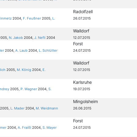
Radolfzell
einmetz
2004,
F. Feußner
2005,
L.
26.07.2015
Walldorf
005,
N. Jakob
2004,
J. Nefli
2004
12.07.2015
Forst
ler
2004,
A. Laub
2004,
L. Schlütter
24.07.2015
Walldorf
lich
2005,
M. König
2004,
E.
12.07.2015
Karlsruhe
andrey
2005,
P. Wagner
2004,
S.
19.07.2015
Mingolsheim
2005,
L. Mader
2004,
M. Weidmann
26.06.2015
Forst
emer
2004,
A. Fraißl
2004,
S. Mayer
24.07.2015