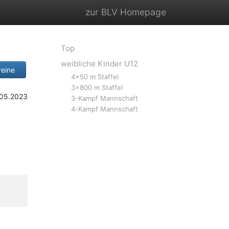
zur BLV Homepage
Top
weibliche Kinder U12
eine
4x50 m Staffel
3x800 m Staffel
.05.2023
3-Kampf Mannschaft
4-Kampf Mannschaft