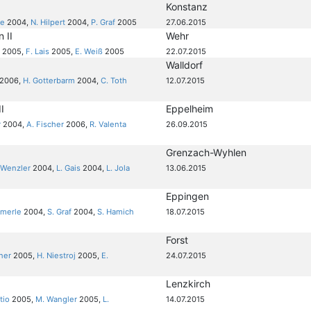
Konstanz
ke
2004,
N. Hilpert
2004,
P. Graf
2005
27.06.2015
 II
Wehr
l
2005,
F. Lais
2005,
E. Weiß
2005
22.07.2015
Walldorf
2006,
H. Gotterbarm
2004,
C. Toth
12.07.2015
I
Eppelheim
r
2004,
A. Fischer
2006,
R. Valenta
26.09.2015
Grenzach-Wyhlen
 Wenzler
2004,
L. Gais
2004,
L. Jola
13.06.2015
Eppingen
mmerle
2004,
S. Graf
2004,
S. Hamich
18.07.2015
Forst
ner
2005,
H. Niestroj
2005,
E.
24.07.2015
Lenzkirch
tio
2005,
M. Wangler
2005,
L.
14.07.2015