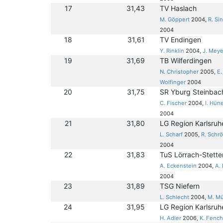
17
31,43
TV Haslach
M. Göppert
2004,
R. Si
2004
18
31,61
TV Endingen
Y. Rinklin
2004,
J. Meye
19
31,69
TB Wilferdingen
N. Christopher
2005,
E.
Wolfinger
2004
20
31,75
SR Yburg Steinbac
C. Fischer
2004,
I. Hün
2004
21
31,80
LG Region Karlsruh
L. Scharf
2005,
R. Schr
2004
22
31,83
TuS Lörrach-Stette
A. Eckenstein
2004,
A.
2004
23
31,89
TSG Niefern
L. Schlecht
2004,
M. Mü
24
31,95
LG Region Karlsruhe
H. Adler
2006,
K. Fench