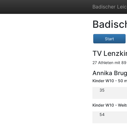
Badischer Leic
Badisc
Start
TV Lenzki
27 Athleten mit 89
Annika Bru
Kinder W10 - 50 
35
Kinder W10 - Wei
54