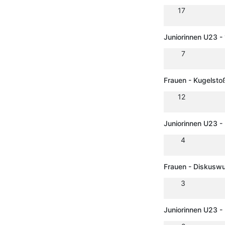
17
Juniorinnen U23 
7
Frauen - Kugelsto
12
Juniorinnen U23 -
4
Frauen - Diskuswu
3
Juniorinnen U23 -