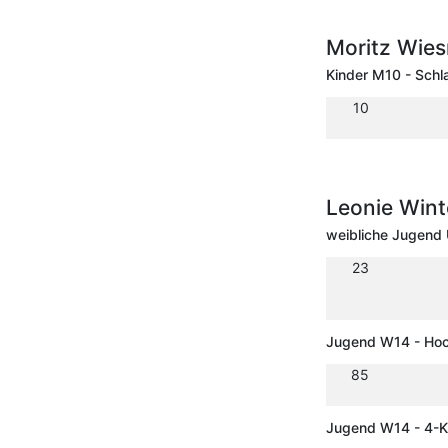
Moritz Wie
Kinder M10 - Schl
10
Leonie Wint
weibliche Jugend 
23
Jugend W14 - Ho
85
Jugend W14 - 4-