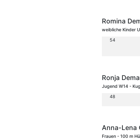
Romina Dem
weibliche Kinder 
54
Ronja Dema
Jugend W14 - Kug
48
Anna-Lena
Frauen - 100 m H