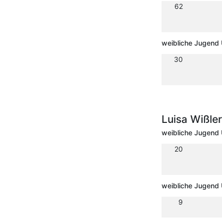
62
weibliche Jugend
30
Luisa Wißle
weibliche Jugend 
20
weibliche Jugend
9