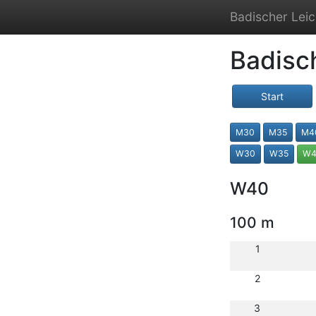
Badischer Leic
Badisc
Start
M30
M35
M4
W30
W35
W4
W40
100 m
1
2
3