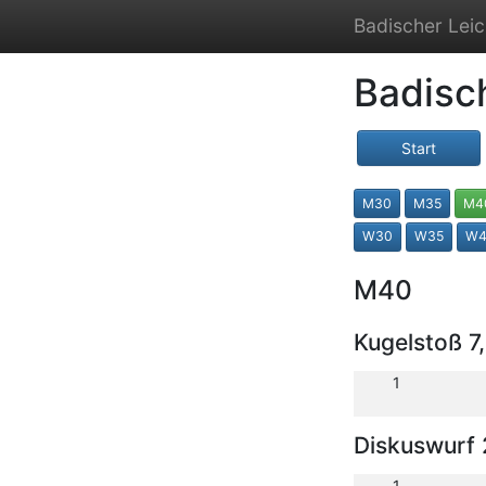
Badischer Leic
Badisc
Start
M30
M35
M4
W30
W35
W4
M40
Kugelstoß 7
1
Diskuswurf 
1