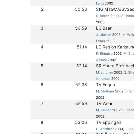
Lang
2002
2
50,53
StG MTGMA/SVSe
S. Borne
2003,
V. Domo
2003
3
50,59
LG Baar
J. Uhrhan
2003,
M. Wil
Leber
2003
4
51,14
LG Region Karlsruh
P. Birimisa
2003,
M. Str
Assani
2002
5
52,14
SR Yburg Steinbach
M. Lindner
2002,
S. Str
Antonaci
2002
6
52,38
TV Engen
M. Meßmer
2002,
S. St
2002
7
52,59
TV Wehr
M. Hudec
2002,
S. Tha
2002
8
53,06
TV Eppingen
C. Antritter
2003,
L. Dül