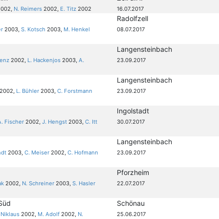
002,
N. Reimers
2002,
E. Titz
2002
16.07.2017
Radolfzell
er
2003,
S. Kotsch
2003,
M. Henkel
08.07.2017
Langensteinbach
renz
2002,
L. Hackenjos
2003,
A.
23.09.2017
Langensteinbach
2002,
L. Bühler
2003,
C. Forstmann
23.09.2017
Ingolstadt
A. Fischer
2002,
J. Hengst
2003,
C. Itt
30.07.2017
Langensteinbach
ndt
2003,
C. Meiser
2002,
C. Hofmann
23.09.2017
Pforzheim
ak
2002,
N. Schreiner
2003,
S. Hasler
22.07.2017
-Süd
Schönau
 Niklaus
2002,
M. Adolf
2002,
N.
25.06.2017