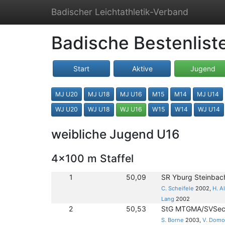
Badischer Leichtathletik-Verband
Badische Bestenlist
Start
Aktive
Jugend
MJ U20
MJ U18
MJ U16
M15
M14
MJ U14
WJ U20
WJ U18
WJ U16
W15
W14
WJ U14
weibliche Jugend U16
4x100 m Staffel
1
50,09
SR Yburg Steinbac
C. Scheifele
2002,
H. A
Lang
2002
2
50,53
StG MTGMA/SVSe
S. Borne
2003,
V. Domo