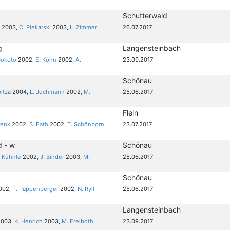
Schutterwald
r
2003,
C. Piekarski
2003,
L. Zimmer
26.07.2017
g
Langensteinbach
Sokoto
2002,
E. Köhn
2002,
A.
23.09.2017
Schönau
bitza
2004,
L. Jochmann
2002,
M.
25.06.2017
Flein
wenk
2002,
S. Fath
2002,
T. Schönborn
23.07.2017
d - w
Schönau
. Kühnle
2002,
J. Binder
2003,
M.
25.06.2017
Schönau
002,
T. Pappenberger
2002,
N. Ryll
25.06.2017
Langensteinbach
003,
K. Henrich
2003,
M. Freiboth
23.09.2017