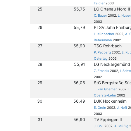
Irsigler
2003
25
55,75
LG Ortenau Nord II
C. Bauer
2002,
L. Hube
2003
26
55,79
PTSV Jahn Freibur
L. Kühbacher
2002,
A. 
Rehermann
2002
27
55,90
TSG Rohrbach
P. Padberg
2002,
E. Ku
Ostertag
2003
28
55,91
LG Neckargemünd
Z. Francis
2002,
I. Sch
2002
29
56,05
StG Bergstraße Sü
T. van Ghemen
2002,
L
Oberste-Lehn
2002
30
56,49
DJK Hockenheim
E. Grein
2002,
J. Neff
2
2003
31
56,90
TV Eppingen II
J. Goll
2002,
A. Müßig
2