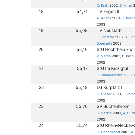
C. Kraft
2002,
S. Kilian
2
18
54,71
TV Engen II
A. Arians
2004,
J. Berg
2003
19
55,08
TV Neustadt
L. Schätzle
2002,
A. Lo
Soerjanta
2003
20
55,10
StG Hochrhein - w
V. Martin
2003,
P. Bach
2002
21
55,17
StG Im Kinzigtal
C. Zimmermann
2003,
2003
22
55,48
LG Kurpfalz II
H. Gieser
2003,
E. Vola
2002
23
55,70
SV Büchenbronn
S. Merkle
2003,
A. Hud
2002
24
55,74
StG Rhein-Neckar
H. Underwood
2003,
A.