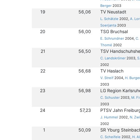
Berger
2003
19
56,06
TV Neustadt
L. Schätzle
2002,
A. Lo
Soerjanta
2003
20
56,00
TSG Bruchsal
E. Schrundner
2004,
C.
Thomé
2002
21
56,50
TSV Handschuhsh
C. Landskröner
2003,
S
2002
22
56,68
TV Haslach
V. Streif
2004,
H. Burge
2003
23
56,98
LG Region Karlsruhe
C. Schuster
2003,
M. F
2003
24
57,23
PTSV Jahn Freibur
J. Hummel
2002,
N. Zw
2002
1
50,09
SR Yburg Steinbac
C. Scheifele
2002,
H. A