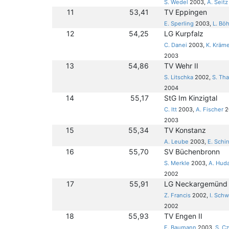
S. Wedel
2003,
A. Seitz
11
53,41
TV Eppingen
E. Sperling
2003,
L. Bö
12
54,25
LG Kurpfalz
C. Danei
2003,
K. Kräm
2003
13
54,86
TV Wehr II
S. Litschka
2002,
S. Th
2004
14
55,17
StG Im Kinzigtal
C. Itt
2003,
A. Fischer
2
2003
15
55,34
TV Konstanz
A. Leube
2003,
E. Schi
16
55,70
SV Büchenbronn
S. Merkle
2003,
A. Hud
2002
17
55,91
LG Neckargemünd
Z. Francis
2002,
I. Sch
2002
18
55,93
TV Engen II
F. Baumann
2003,
S. C