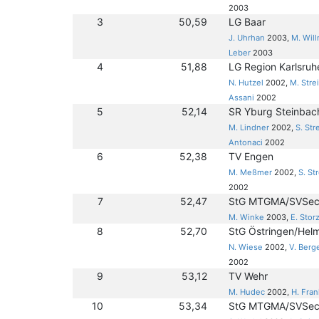
2003
3
50,59
LG Baar
J. Uhrhan
2003,
M. Wil
Leber
2003
4
51,88
LG Region Karlsruh
N. Hutzel
2002,
M. Stre
Assani
2002
5
52,14
SR Yburg Steinbach
M. Lindner
2002,
S. Str
Antonaci
2002
6
52,38
TV Engen
M. Meßmer
2002,
S. St
2002
7
52,47
StG MTGMA/SVSec
M. Winke
2003,
E. Stor
8
52,70
StG Östringen/Hel
N. Wiese
2002,
V. Berg
2002
9
53,12
TV Wehr
M. Hudec
2002,
H. Fran
10
53,34
StG MTGMA/SVSeck