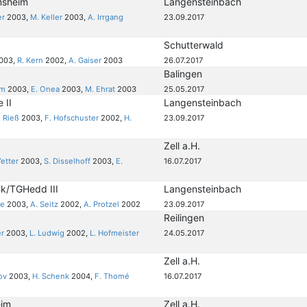
msheim
Langensteinbach
er
2003,
M. Keller
2003,
A. Irrgang
23.09.2017
Schutterwald
003,
R. Kern
2002,
A. Gaiser
2003
26.07.2017
Balingen
rm
2003,
E. Onea
2003,
M. Ehrat
2003
25.05.2017
 II
Langensteinbach
. Rieß
2003,
F. Hofschuster
2002,
H.
23.09.2017
Zell a.H.
Vetter
2003,
S. Disselhoff
2003,
E.
16.07.2017
/TGHedd III
Langensteinbach
ke
2003,
A. Seitz
2002,
A. Protzel
2002
23.09.2017
Reilingen
er
2003,
L. Ludwig
2002,
L. Hofmeister
24.05.2017
Zell a.H.
ov
2003,
H. Schenk
2004,
F. Thomé
16.07.2017
eim
Zell a.H.