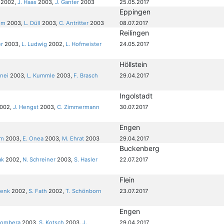
2002,
J. Haas
2003,
J. Ganter
2003
25.05.2017
Eppingen
hm
2003,
L. Düll
2003,
C. Antritter
2003
08.07.2017
Reilingen
er
2003,
L. Ludwig
2002,
L. Hofmeister
24.05.2017
Höllstein
anei
2003,
L. Kummle
2003,
F. Brasch
29.04.2017
Ingolstadt
002,
J. Hengst
2003,
C. Zimmermann
30.07.2017
Engen
rm
2003,
E. Onea
2003,
M. Ehrat
2003
29.04.2017
Buckenberg
ak
2002,
N. Schreiner
2003,
S. Hasler
22.07.2017
Flein
wenk
2002,
S. Fath
2002,
T. Schönborn
23.07.2017
Engen
zombera
2003,
S. Kotsch
2003,
J.
29.04.2017