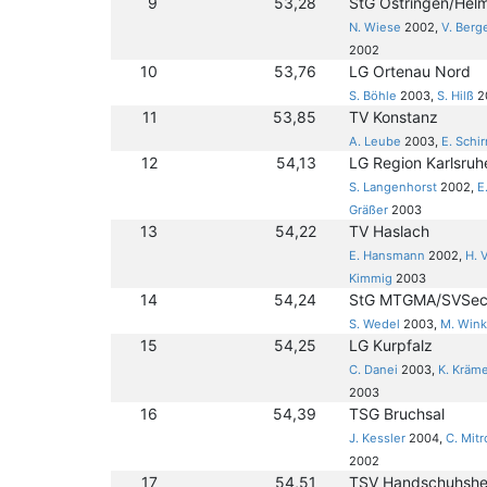
9
53,28
StG Östringen/Hel
N. Wiese
2002,
V. Berg
2002
10
53,76
LG Ortenau Nord
S. Böhle
2003,
S. Hilß
2
11
53,85
TV Konstanz
A. Leube
2003,
E. Schi
12
54,13
LG Region Karlsruhe
S. Langenhorst
2002,
E
Gräßer
2003
13
54,22
TV Haslach
E. Hansmann
2002,
H. 
Kimmig
2003
14
54,24
StG MTGMA/SVSeck
S. Wedel
2003,
M. Win
15
54,25
LG Kurpfalz
C. Danei
2003,
K. Kräm
2003
16
54,39
TSG Bruchsal
J. Kessler
2004,
C. Mitr
2002
17
54,51
TSV Handschuhsh