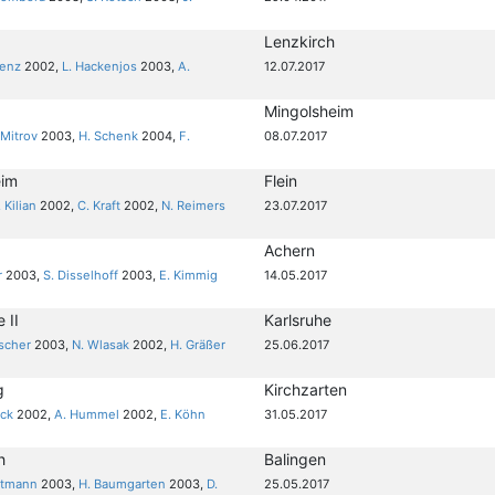
Lenzkirch
renz
2002,
L. Hackenjos
2003,
A.
12.07.2017
Mingolsheim
 Mitrov
2003,
H. Schenk
2004,
F.
08.07.2017
eim
Flein
. Kilian
2002,
C. Kraft
2002,
N. Reimers
23.07.2017
Achern
r
2003,
S. Disselhoff
2003,
E. Kimmig
14.05.2017
 II
Karlsruhe
ischer
2003,
N. Wlasak
2002,
H. Gräßer
25.06.2017
g
Kirchzarten
ick
2002,
A. Hummel
2002,
E. Köhn
31.05.2017
h
Balingen
ltmann
2003,
H. Baumgarten
2003,
D.
25.05.2017