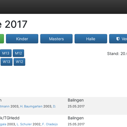
e 2017
Kinder
Masters
Halle
Ver
M13
M12
Stand: 20
W13
W12
h
Balingen
ltmann
2003,
H. Baumgarten
2003,
D.
25.05.2017
ck/TGHedd
Balingen
gala
2003,
L. Schuler
2002,
F. Oladejo
25.05.2017