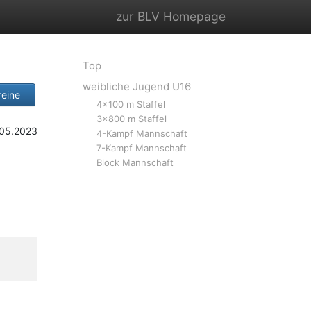
zur BLV Homepage
Top
weibliche Jugend U16
eine
4x100 m Staffel
3x800 m Staffel
.05.2023
4-Kampf Mannschaft
7-Kampf Mannschaft
Block Mannschaft