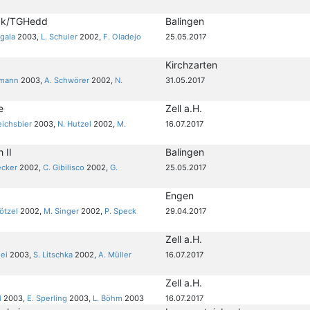
ck/TGHedd
Balingen
gala
2003,
L. Schuler
2002,
F. Oladejo
25.05.2017
Kirchzarten
lmann
2003,
A. Schwörer
2002,
N.
31.05.2017
e
Zell a.H.
eichsbier
2003,
N. Hutzel
2002,
M.
16.07.2017
 II
Balingen
ecker
2002,
C. Gibilisco
2002,
G.
25.05.2017
Engen
rötzel
2002,
M. Singer
2002,
P. Speck
29.04.2017
Zell a.H.
nei
2003,
S. Litschka
2002,
A. Müller
16.07.2017
Zell a.H.
l
2003,
E. Sperling
2003,
L. Böhm
2003
16.07.2017