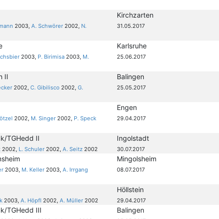
Kirchzarten
lmann
2003,
A. Schwörer
2002,
N.
31.05.2017
e
Karlsruhe
ichsbier
2003,
P. Birimisa
2003,
M.
25.06.2017
 II
Balingen
ecker
2002,
C. Gibilisco
2002,
G.
25.05.2017
Engen
rötzel
2002,
M. Singer
2002,
P. Speck
29.04.2017
k/TGHedd II
Ingolstadt
z
2002,
L. Schuler
2002,
A. Seitz
2002
30.07.2017
msheim
Mingolsheim
er
2003,
M. Keller
2003,
A. Irrgang
08.07.2017
Höllstein
k
2003,
A. Höpfl
2002,
A. Müller
2002
29.04.2017
/TGHedd III
Balingen