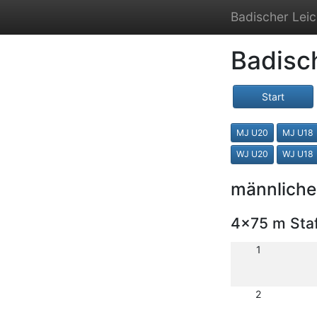
Badischer Leic
Badisc
Start
MJ U20
MJ U18
WJ U20
WJ U18
männliche
4x75 m Staf
1
2