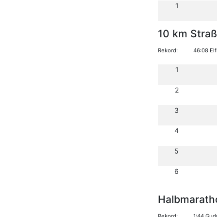
1
10 km Stra
Rekord:
46:08 El
1
2
3
4
5
6
Halbmarath
Rekord:
1:44 Gud