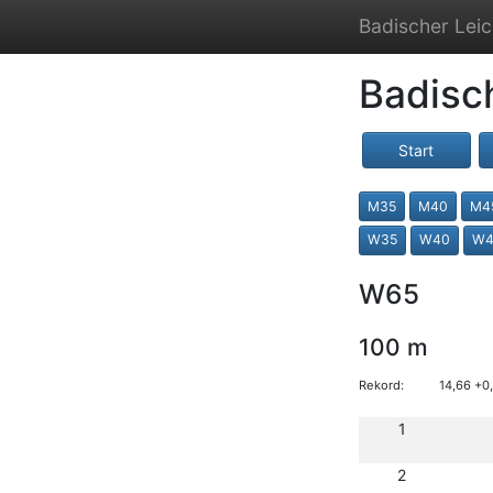
Badischer Leic
Badisc
Start
M35
M40
M4
W35
W40
W4
W65
100 m
Rekord:
14,66 +0
1
2