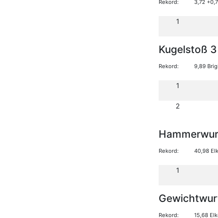
Rekord:
3,72 +0,
1
Kugelstoß 3
Rekord:
9,89 Bri
1
2
Hammerwurf
Rekord:
40,98 El
1
Gewichtwur
Rekord:
15,68 El