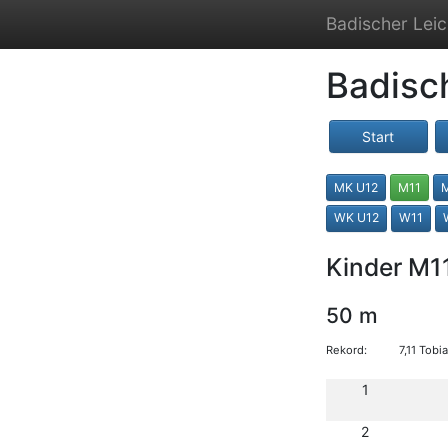
Badischer Leic
Badisc
Start
MK U12
M11
WK U12
W11
Kinder M1
50 m
Rekord:
7,11 Tob
1
2