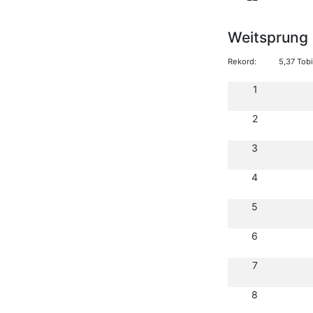
Weitsprung
Rekord:
5,37 Tob
1
2
3
4
5
6
7
8