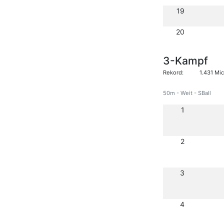
19
20
3-Kampf
Rekord:
1.431 Mi
50m - Weit - SBall
1
2
3
4