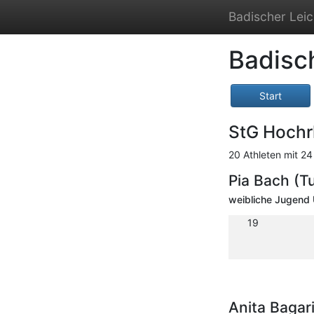
Badischer Leic
Badisc
Start
StG Hochr
20 Athleten mit 24
Pia Bach (T
weibliche Jugend 
19
Anita Bagar